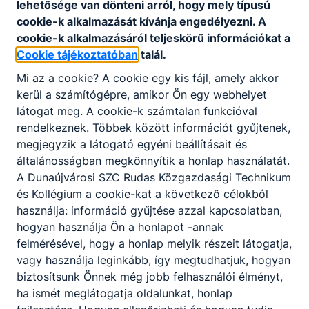
lehetősége van dönteni arról, hogy mely típusú
cookie-k alkalmazását kívánja engedélyezni. A
cookie-k alkalmazásáról teljeskörű információkat a
Cookie tájékoztatóban
talál.
Mi az a cookie? A cookie egy kis fájl, amely akkor
Kollégiumba felvett tanulók
kerül a számítógépre, amikor Ön egy webhelyet
2026/2027. tanévre
látogat meg. A cookie-k számtalan funkcióval
rendelkeznek. Többek között információt gyűjtenek,
Letölthető a Rudas Kollégiumba felvételt
megjegyzik a látogató egyéni beállításait és
nyert tanulók listája a 2026/2027. tanévre.
általánosságban megkönnyítik a honlap használatát.
A Dunaújvárosi SZC Rudas Közgazdasági Technikum
2026. júl. 14.
Kiss Péter
és Kollégium a cookie-kat a következő célokból
használja: információ gyűjtése azzal kapcsolatban,
hogyan használja Ön a honlapot -annak
felmérésével, hogy a honlap melyik részeit látogatja,
vagy használja leginkább, így megtudhatjuk, hogyan
biztosítsunk Önnek még jobb felhasználói élményt,
ha ismét meglátogatja oldalunkat, honlap