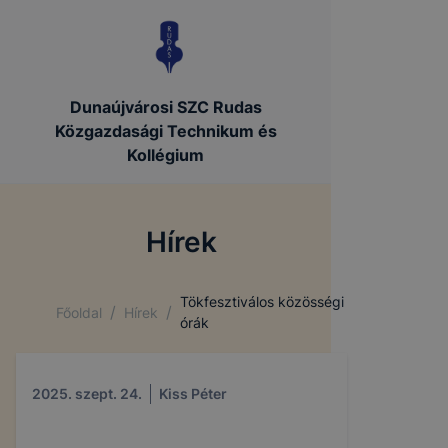
Dunaújvárosi SZC Rudas
Közgazdasági Technikum és
Kollégium
Hírek
Tökfesztiválos közösségi
/
/
Főoldal
Hírek
órák
2025. szept. 24.
Kiss Péter