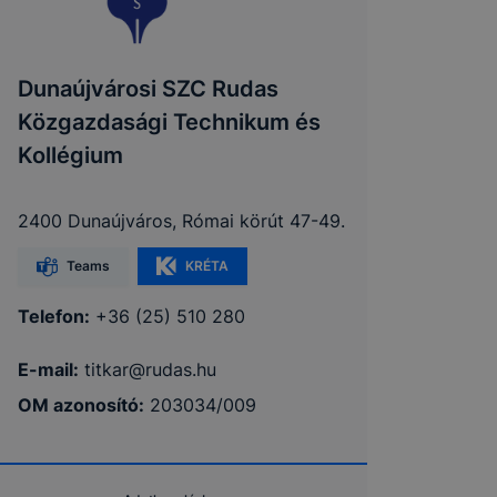
Dunaújvárosi SZC Rudas
Közgazdasági Technikum és
Kollégium
2400 Dunaújváros, Római körút 47-49.
Teams
KRÉTA
Telefon:
+36 (25) 510 280
E-mail:
titkar@rudas.hu
OM azonosító:
203034/009