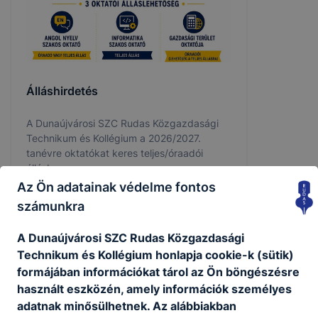
Álláshirdetés
A Dunaújvárosi SZC Rudas Közgazdasági
Technikum és Kollégium a 2026/2027.
tanévre oktatókat keres teljes/óraadói
állásban.
Az Ön adatainak védelme fontos
2026. aug. 4.
Kiss Péter
számunkra
A Dunaújvárosi SZC Rudas Közgazdasági
Technikum és Kollégium honlapja cookie-k (sütik)
formájában információkat tárol az Ön böngészésre
használt eszközén, amely információk személyes
adatnak minősülhetnek. Az alábbiakban