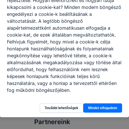
fejlesztése. Hogyan ellenőrizheti és hogyan tudja
kikapcsolni a cookie-kat? Minden modern böngésző
engedélyezi a cookie-k beállításának a
változtatását. A legtöbb böngésző
alapértelmezettként automatikusan elfogadja a
Nyári ügyeleti napok szerdánként
cookie-kat, de ezek általában megváltoztathatók.
Felhívjuk figyelmét, hogy mivel a cookie-k célja
Az alábbi napokon várjuk azon diákokat,
honlapunk használhatóságának és folyamatainak
akiknek beiratkozással, átiratkozással
kapcsolatos iskolai ügyet kell intéznie,
megkönnyítése vagy lehetővé tétele, a cookie-k
valamint az iskolalátogatási igazolás
alkalmazásának megakadályozása vagy törlése által
kiállítása szükséges.
előfordulhat, hogy felhasználóink nem lesznek
2026. jún. 28.
Kiss Péter
képesek honlapunk funkcióinak teljes körű
használatára, vagy a honlap a tervezettől eltérően
fog működni böngészőjében.
További lehetőségek
Mindet elfogadom
Partnereink