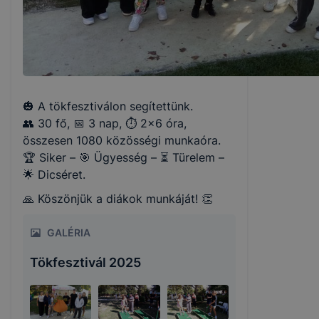
🎃 A tökfesztiválon segítettünk.
👥 30 fő, 📅 3 nap, ⏱️ 2x6 óra,
összesen 1080 közösségi munkaóra.
🏆 Siker – 🎯 Ügyesség – ⏳ Türelem –
🌟 Dicséret.
🙏 Köszönjük a diákok munkáját! 👏
GALÉRIA
Tökfesztivál 2025