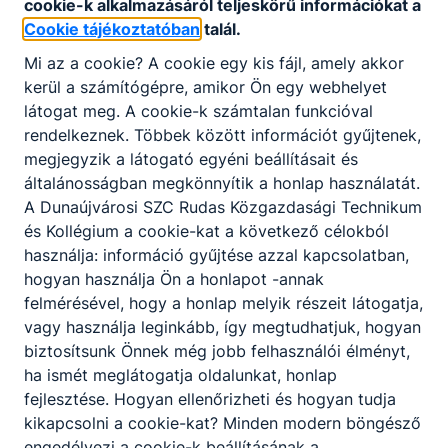
cookie-k alkalmazásáról teljeskörű információkat a
Cookie tájékoztatóban
talál.
Mi az a cookie? A cookie egy kis fájl, amely akkor
kerül a számítógépre, amikor Ön egy webhelyet
látogat meg. A cookie-k számtalan funkcióval
rendelkeznek. Többek között információt gyűjtenek,
megjegyzik a látogató egyéni beállításait és
általánosságban megkönnyítik a honlap használatát.
A Dunaújvárosi SZC Rudas Közgazdasági Technikum
és Kollégium a cookie-kat a következő célokból
használja: információ gyűjtése azzal kapcsolatban,
Álláshirdetés
hogyan használja Ön a honlapot -annak
felmérésével, hogy a honlap melyik részeit látogatja,
A Dunaújvárosi SZC Rudas Közgazdasági Technikum és
vagy használja leginkább, így megtudhatjuk, hogyan
Kollégium a 2026/2027. tanévre oktatókat keres teljes/
biztosítsunk Önnek még jobb felhasználói élményt,
óraadói állásban.
ha ismét meglátogatja oldalunkat, honlap
2026. aug. 4.
Kiss Péter
fejlesztése. Hogyan ellenőrizheti és hogyan tudja
kikapcsolni a cookie-kat? Minden modern böngésző
engedélyezi a cookie-k beállításának a