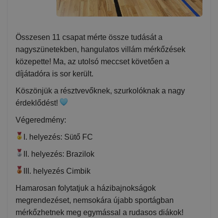
Összesen 11 csapat mérte össze tudását a
nagyszünetekben, hangulatos villám mérkőzések
közepette! Ma, az utolsó meccset követően a
díjátadóra is sor került.
Köszönjük a résztvevőknek, szurkolóknak a nagy
érdeklődést!
Végeredmény:
I. helyezés: Sütő FC
II. helyezés: Brazilok
III. helyezés Cimbik
Hamarosan folytatjuk a házibajnokságok
megrendezéset, nemsokára újabb sportágban
mérkőzhetnek meg egymással a rudasos diákok!