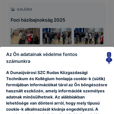
GALÉRIA
Foci házibajnokság 2025
Az Ön adatainak védelme fontos
számunkra
A Dunaújvárosi SZC Rudas Közgazdasági
Megosztás
Technikum és Kollégium honlapja cookie-k (sütik)
formájában információkat tárol az Ön böngészésre
használt eszközén, amely információk személyes
adatnak minősülhetnek. Az alábbiakban
lehetősége van dönteni arról, hogy mely típusú
KAPCSOLÓDÓ HÍREK
cookie-k alkalmazását kívánja engedélyezni. A