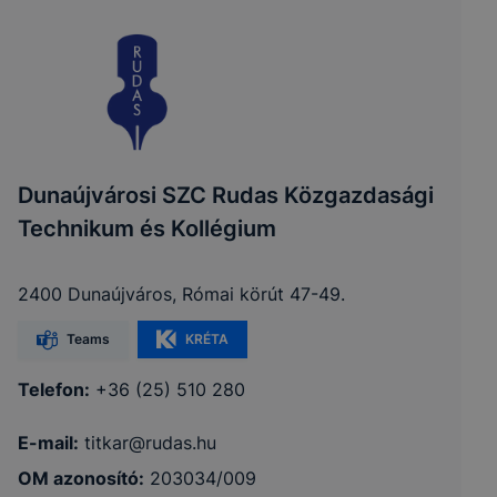
Dunaújvárosi SZC Rudas Közgazdasági
Technikum és Kollégium
2400 Dunaújváros, Római körút 47-49.
Teams
KRÉTA
Telefon:
+36 (25) 510 280
E-mail:
titkar@rudas.hu
OM azonosító:
203034/009