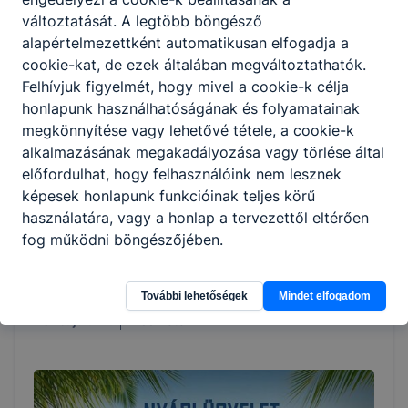
változtatását. A legtöbb böngésző
alapértelmezettként automatikusan elfogadja a
cookie-kat, de ezek általában megváltoztathatók.
Felhívjuk figyelmét, hogy mivel a cookie-k célja
honlapunk használhatóságának és folyamatainak
megkönnyítése vagy lehetővé tétele, a cookie-k
alkalmazásának megakadályozása vagy törlése által
előfordulhat, hogy felhasználóink nem lesznek
képesek honlapunk funkcióinak teljes körű
használatára, vagy a honlap a tervezettől eltérően
Kollégiumba felvett tanulók 2026/2027. tanévre
fog működni böngészőjében.
Letölthető a Rudas Kollégiumba felvételt nyert tanulók
listája a 2026/2027. tanévre.
További lehetőségek
Mindet elfogadom
2026. júl. 14.
Kiss Péter