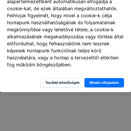
alapértelmezettként automatikusan elfogadja a
cookie-kat, de ezek általában megváltoztathatók.
Felhívjuk figyelmét, hogy mivel a cookie-k célja
honlapunk használhatóságának és folyamatainak
404
A keresett oldal nem található
.
megkönnyítése vagy lehetővé tétele, a cookie-k
alkalmazásának megakadályozása vagy törlése által
előfordulhat, hogy felhasználóink nem lesznek
képesek honlapunk funkcióinak teljes körű
használatára, vagy a honlap a tervezettől eltérően
fog működni böngészőjében.
További lehetőségek
Mindet elfogadom