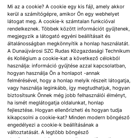
Mi az a cookie? A cookie egy kis fájl, amely akkor
kerül a számítógépre, amikor Ön egy webhelyet
látogat meg. A cookie-k számtalan funkcióval
rendelkeznek. Többek között információt gyűjtenek,
megjegyzik a látogató egyéni beállításait és
általánosságban megkönnyítik a honlap használatát.
A Dunaújvárosi SZC Rudas Közgazdasági Technikum
és Kollégium a cookie-kat a következő célokból
használja: információ gyűjtése azzal kapcsolatban,
hogyan használja Ön a honlapot -annak
felmérésével, hogy a honlap melyik részeit látogatja,
vagy használja leginkább, így megtudhatjuk, hogyan
biztosítsunk Önnek még jobb felhasználói élményt,
ha ismét meglátogatja oldalunkat, honlap
fejlesztése. Hogyan ellenőrizheti és hogyan tudja
kikapcsolni a cookie-kat? Minden modern böngésző
engedélyezi a cookie-k beállításának a
változtatását. A legtöbb böngésző