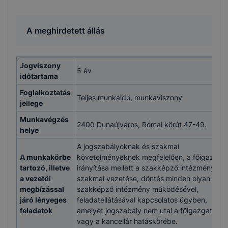
A meghirdetett állás
Jogviszony
5 év
időtartama
Foglalkoztatás
Teljes munkaidő, munkaviszony
jellege
Munkavégzés
2400 Dunaújváros, Római körút 47-49.
helye
A jogszabályoknak és szakmai
A munkakörbe
követelményeknek megfelelően, a főigazgat
tartozó, illetve
irányítása mellett a szakképző intézmény
a vezetői
szakmai vezetése, döntés minden olyan a
megbízással
szakképző intézmény működésével,
járó lényeges
feladatellátásával kapcsolatos ügyben,
feladatok
amelyet jogszabály nem utal a főigazgató
vagy a kancellár hatáskörébe.