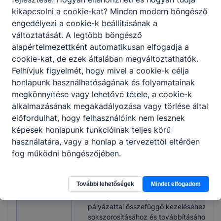
dokumentum (munkáltatói igazolás,
kikapcsolni a cookie-kat? Minden modern böngésző
munkakör megnevezésével),
engedélyezi a cookie-k beállításának a
a pályázó által aláírt motivációs levél
változtatását. A legtöbb böngésző
A pályázat
(maximum 1 oldal terjedelemben),
részeként
alapértelmezettként automatikusan elfogadja a
a szakképző intézmény vezetésére
benyújtandó
cookie-kat, de ezek általában megváltoztathatók.
vonatkozó, a pályázó által aláírt program
iratok,
Felhívjuk figyelmét, hogy mivel a cookie-k célja
amely tartalmazza a szakmai
igazolások
honlapunk használhatóságának és folyamatainak
helyzetelemzésre épülő fejlesztési
elképzeléseket,
megkönnyítése vagy lehetővé tétele, a cookie-k
nyilatkozat arra vonatkozóan, hogy a
alkalmazásának megakadályozása vagy törlése által
pályázó hozzájárul a teljes pályázati
előfordulhat, hogy felhasználóink nem lesznek
anyagának sokszorosításához,
képesek honlapunk funkcióinak teljes körű
továbbításához (harmadik személlyel
használatára, vagy a honlap a tervezettől eltérően
közlés), tudomásul veszi és kifejezetten
fog működni böngészőjében.
hozzájárul, hogy a pályázat részét
képező vezetési programot az intézmén
a honlapján nyilvánosságra hozza,
További lehetőségek
Mindet elfogadom
nyilatkozat arról, hogy a pályázó
hozzájárul személyes adatainak
pályázattal összefüggő kezeléséhez,
sokszorosításához és továbbításához.