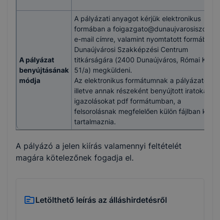
A pályázati anyagot kérjük elektronikus
formában a foigazgato@dunaujvarosiszc.hu
e-mail címre, valamint nyomtatott formában 
Dunaújvárosi Szakképzési Centrum
A pályázat
titkárságára (2400 Dunaújváros, Római Krt.
benyújtásának
51/a) megküldeni.
módja
Az elektronikus formátumnak a pályázatot,
illetve annak részeként benyújtott iratokat,
igazolásokat pdf formátumban, a
felsorolásnak megfelelően külön fájlban kell
tartalmaznia.
A pályázó a jelen kiírás valamennyi feltételét
magára kötelezőnek fogadja el.
Letölthető leírás az álláshirdetésről