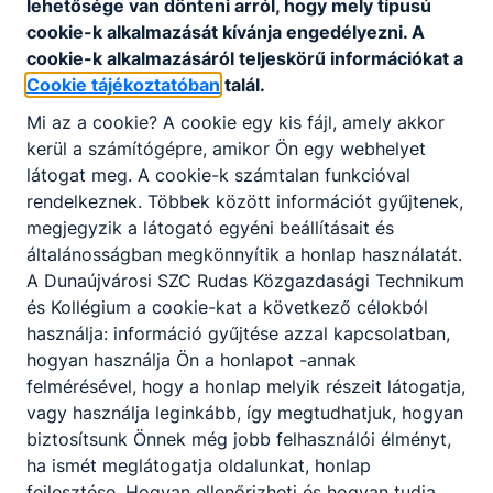
lehetősége van dönteni arról, hogy mely típusú
A pályázat benyújtásának határideje: 2024.
cookie-k alkalmazását kívánja engedélyezni. A
május 6.
cookie-k alkalmazásáról teljeskörű információkat a
Cookie tájékoztatóban
talál.
A pályázati kiírással kapcsolatosan további
A pályázat
információt Pocsainé Varga Veronika
benyújtásának
Mi az a cookie? A cookie egy kis fájl, amely akkor
főigazgató nyújt, a +36(70)4002704-es
határideje
kerül a számítógépre, amikor Ön egy webhelyet
telefonszámon, illetve a
látogat meg. A cookie-k számtalan funkcióval
foigazgato@dunaujvarosiszc.hu e-mail
címen.
rendelkeznek. Többek között információt gyűjtenek,
megjegyzik a látogató egyéni beállításait és
általánosságban megkönnyítik a honlap használatát.
a pályázó által aláírt fényképes szakmai
A Dunaújvárosi SZC Rudas Közgazdasági Technikum
önéletrajz (a foglalkoztatási jogviszonyo
és Kollégium a cookie-kat a következő célokból
pontos megjelölésével év, hó, nap
megjelölésével),
használja: információ gyűjtése azzal kapcsolatban,
az álláshely betöltéséhez szükséges
hogyan használja Ön a honlapot -annak
iskolai végzettség, szakképzettség,
felmérésével, hogy a honlap melyik részeit látogatja,
szakvizsga meglétét igazoló okmányok
vagy használja leginkább, így megtudhatjuk, hogyan
másolata,
biztosítsunk Önnek még jobb felhasználói élményt,
90 napnál nem régebbi hatósági erkölcsi
ha ismét meglátogatja oldalunkat, honlap
bizonyítvány,
fejlesztése. Hogyan ellenőrizheti és hogyan tudja
a pályázó szakmai gyakorlatát igazoló