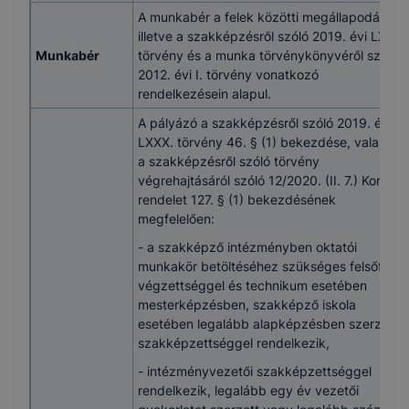
A munkabér a felek közötti megállapodáson,
illetve a szakképzésről szóló 2019. évi LXXX.
Munkabér
törvény és a munka törvénykönyvéről szóló
2012. évi I. törvény vonatkozó
rendelkezésein alapul.
A pályázó a szakképzésről szóló 2019. évi
LXXX. törvény 46. § (1) bekezdése, valamint
a szakképzésről szóló törvény
végrehajtásáról szóló 12/2020. (II. 7.) Korm.
rendelet 127. § (1) bekezdésének
megfelelően:
- a szakképző intézményben oktatói
munkakör betöltéséhez szükséges felsőfokú
végzettséggel és technikum esetében
mesterképzésben, szakképző iskola
esetében legalább alapképzésben szerzett
szakképzettséggel rendelkezik,
- intézményvezetői szakképzettséggel
rendelkezik, legalább egy év vezetői