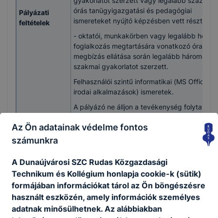
gyakorlatot szerzett vagy legalább százhúsz
órás tanügyigazgatási és pedagógiai
Pályázati
ismereteket nyújtó képzésben vett részt, és
feltételek
- oktatói, munkakörben vagy legalább heti tí
foglalkozás megtartására vonatkozó óraadói
megbízás ellátása során legalább hároméves
szakmai gyakorlatot szerzett.
Felhasználói szintű informatikai (MS Office,
irodai alkalmazások) ismeretek.
A pályázó ne álljon a tevékenység folytatását
kizáró foglalkozástól eltiltás hatálya alatt,
Az Ön adatainak védelme fontos
büntetlen előéletű és cselekvőképes legyen,
ne álljanak fel vele szemben a munka
számunkra
törvénykönyvéről szóló 2012. évi I. törvény
44/A. §-ában felsorolt bűncselekményekre
A Dunaújvárosi SZC Rudas Közgazdasági
vonatkozó kizáró körülmények.
Technikum és Kollégium honlapja cookie-k (sütik)
Vagyonnyilatkozat-tételi eljárás lefolytatása.
formájában információkat tárol az Ön böngészésre
használt eszközén, amely információk személyes
Betölthetőség
A munkakör legkorábban 2024. július 2.
adatnak minősülhetnek. Az alábbiakban
időpontja
napjától tölthető be.